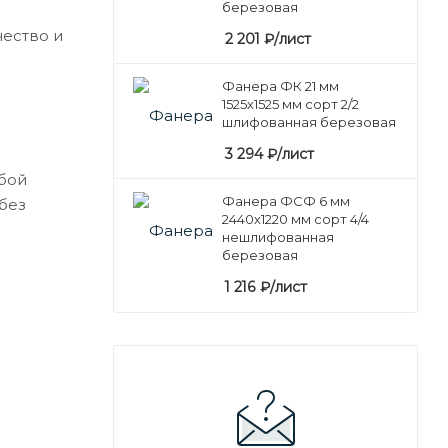
березовая
ество и
2 201
₽
/лист
Фанера ФК 21 мм
1525х1525 мм сорт 2/2
шлифованная березовая
3 294
₽
/лист
бой
Фанера ФСФ 6 мм
без
2440х1220 мм сорт 4/4
нешлифованная
березовая
1 216
₽
/лист