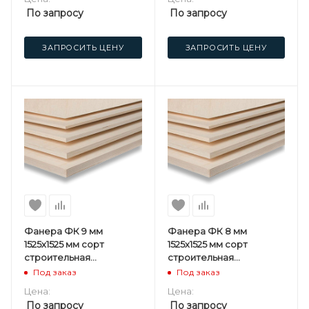
По запросу
По запросу
ЗАПРОСИТЬ ЦЕНУ
ЗАПРОСИТЬ ЦЕНУ
Фанера ФК 9 мм
Фанера ФК 8 мм
1525х1525 мм сорт
1525х1525 мм сорт
строительная
строительная
нешлифованная
нешлифованная
Под заказ
Под заказ
березовая
березовая
Цена:
Цена:
По запросу
По запросу