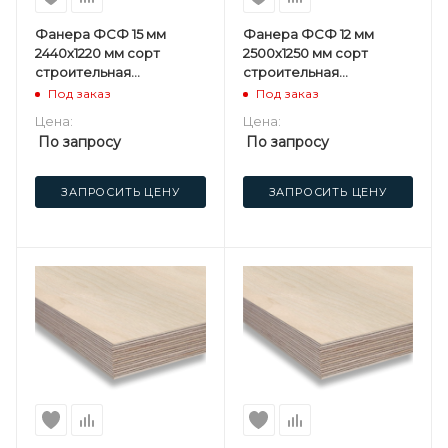
Фанера ФСФ 15 мм
Фанера ФСФ 12 мм
2440х1220 мм сорт
2500х1250 мм сорт
строительная
строительная
нешлифованная
нешлифованная
Под заказ
Под заказ
березовая
березовая
Цена:
Цена:
По запросу
По запросу
ЗАПРОСИТЬ ЦЕНУ
ЗАПРОСИТЬ ЦЕНУ