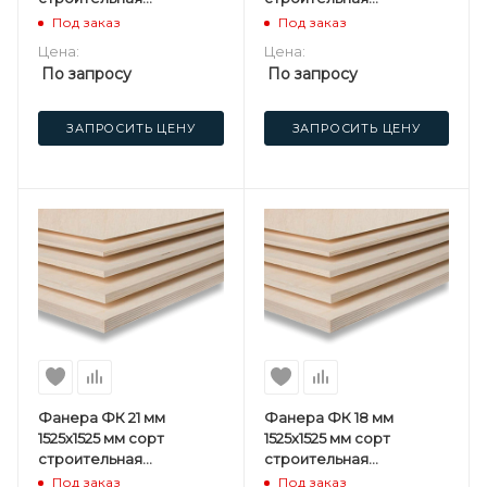
нешлифованная
нешлифованная
Под заказ
Под заказ
березовая
березовая
Цена:
Цена:
По запросу
По запросу
ЗАПРОСИТЬ ЦЕНУ
ЗАПРОСИТЬ ЦЕНУ
Фанера ФК 21 мм
Фанера ФК 18 мм
1525х1525 мм сорт
1525х1525 мм сорт
строительная
строительная
нешлифованная
нешлифованная
Под заказ
Под заказ