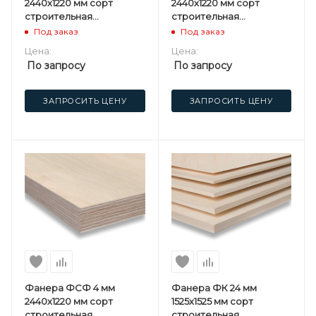
2440х1220 мм сорт
2440х1220 мм сорт
строительная
строительная
нешлифованная
нешлифованная
Под заказ
Под заказ
березовая
березовая
Цена:
Цена:
По запросу
По запросу
ЗАПРОСИТЬ ЦЕНУ
ЗАПРОСИТЬ ЦЕНУ
Фанера ФСФ 4 мм
Фанера ФК 24 мм
2440х1220 мм сорт
1525х1525 мм сорт
строительная
строительная