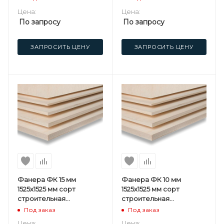
березовая
березовая
Цена:
Цена:
По запросу
По запросу
ЗАПРОСИТЬ ЦЕНУ
ЗАПРОСИТЬ ЦЕНУ
Фанера ФК 15 мм
Фанера ФК 10 мм
1525х1525 мм сорт
1525х1525 мм сорт
строительная
строительная
нешлифованная
нешлифованная
Под заказ
Под заказ
березовая
березовая
Цена:
Цена: