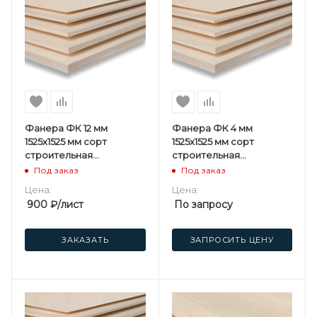
Фанера ФК 12 мм
Фанера ФК 4 мм
1525х1525 мм сорт
1525х1525 мм сорт
строительная
строительная
нешлифованная
нешлифованная
Под заказ
Под заказ
березовая
березовая
Цена:
Цена:
900
₽
/лист
По запросу
ЗАКАЗАТЬ
ЗАПРОСИТЬ ЦЕНУ