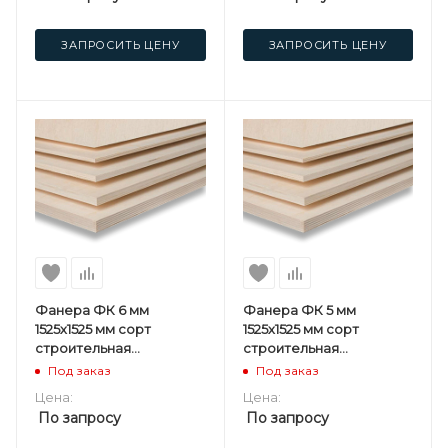
ЗАПРОСИТЬ ЦЕНУ
ЗАПРОСИТЬ ЦЕНУ
Фанера ФК 6 мм
Фанера ФК 5 мм
1525х1525 мм сорт
1525х1525 мм сорт
строительная
строительная
нешлифованная
нешлифованная
Под заказ
Под заказ
березовая
березовая
Цена:
Цена:
По запросу
По запросу