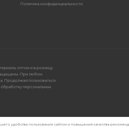
Политика конфиденциальности
териалы оптом и в розницу.
защищены. При любом
на. Продолжая пользоваться
и
обработку персональных
ашего удобства пользования сайтом и повышения качества рекоменд