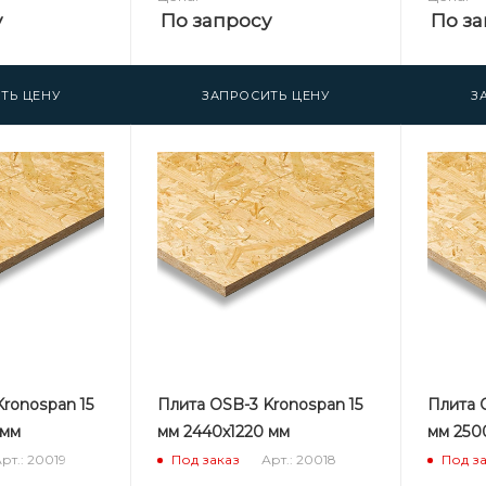
у
По запросу
По за
ТЬ ЦЕНУ
ЗАПРОСИТЬ ЦЕНУ
З
ronospan 15
Плита OSB-3 Kronospan 15
Плита 
 мм
мм 2440х1220 мм
мм 250
рт.: 20019
Арт.: 20018
Под заказ
Под з