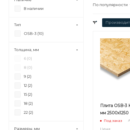
По популярности
В наличии
Производит
Тип
OSB-3 (
10
)
Толщина, мм
6 (
0
)
8 (
0
)
9 (
2
)
12 (
2
)
15 (
2
)
18 (
2
)
Плита OSB-3 
22 (
2
)
мм 2500х1250
А
Под заказ
Размеры, мм
Цена: