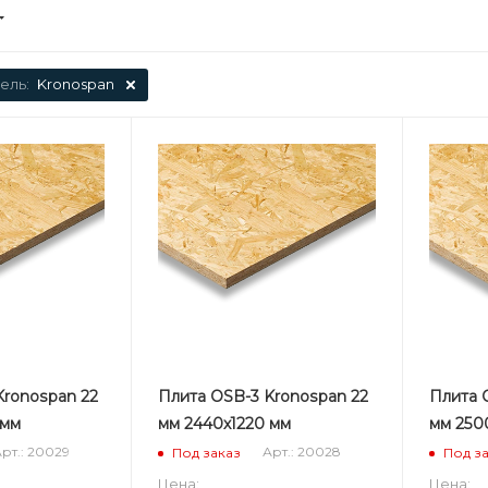
ель:
Kronospan
Kronospan 22
Плита OSB-3 Kronospan 22
Плита 
 мм
мм 2440х1220 мм
мм 250
рт.: 20029
Арт.: 20028
Под заказ
Под з
Цена:
Цена: