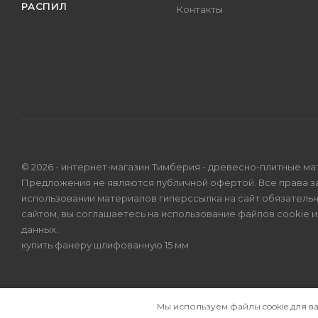
РАСПИЛ
Контакты
© 2026 - интернет-магазин Тимберия - древесно-плитные ма
Предложения не являются публичной офертой. Все права 
использовании материалов гиперссылка на сайт обязатель
сайтом, вы соглашаетесь на использование файлов cookie 
данных
.
купить фанеру шлифованную 15 мм
Мы используем файлы cookie для в