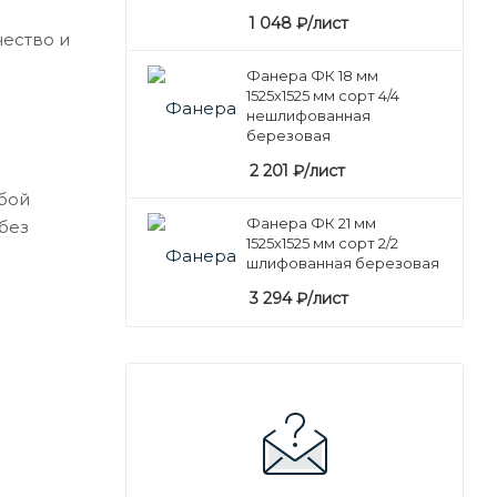
1 048
₽
/лист
ество и
Фанера ФК 18 мм
1525х1525 мм сорт 4/4
нешлифованная
березовая
2 201
₽
/лист
бой
Фанера ФК 21 мм
без
1525х1525 мм сорт 2/2
шлифованная березовая
3 294
₽
/лист